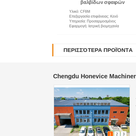
βαλβίδων σφαιρών
βιομηχανίας
Υλικό
: CF8M
Επεξεργασία επιφάνειας
: Κενό
Υπηρεσία
: Προσαρμοσμένος
Εφαρμογή
: Ιατρική βιομηχανία
ΠΕΡΙΣΣΌΤΕΡΑ ΠΡΟΪΌΝΤΑ
Chengdu Honevice Machinery
1
2
3