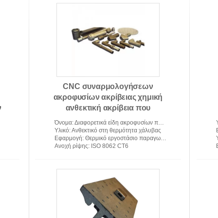
Γυρισμένα CNC μέρη
CNC
CNC συναρμολογήσεων
ακροφυσίων ακρίβειας χημική
ν
ανθεκτική ακρίβεια που
επεξεργάζεται τα μέρη στη
Όνομα
: Διαφορετικά είδη ακροφυσίων που χρησιμοποιούνται σε θερμοηλεκτρικό σταθμό
μηχανή
Υλικό
: Ανθεκτικό στη θερμότητα χάλυβας
Εφαρμογή
: Θερμικό εργοστάσιο παραγωγής ενέργειας
Ανοχή ρίψης
: ISO 8062 CT6
Ρίψεις επένδυσης ακρίβειας
χύ