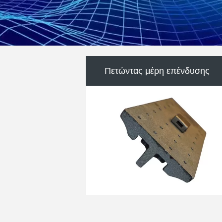
CNC ακρίβεια που επεξεργάζεται 
μέρη στη μηχανή
Μέρη μηχανημάτων τροφίμων