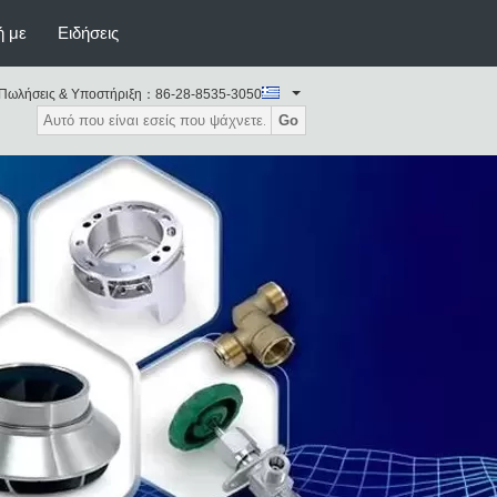
ή με
Ειδήσεις
 γυρίζοντας μέρη άλεσης
Πωλήσεις & Υποστήριξη：
86-28-8535-3050
Go
τευση επενδύσεων κεριού