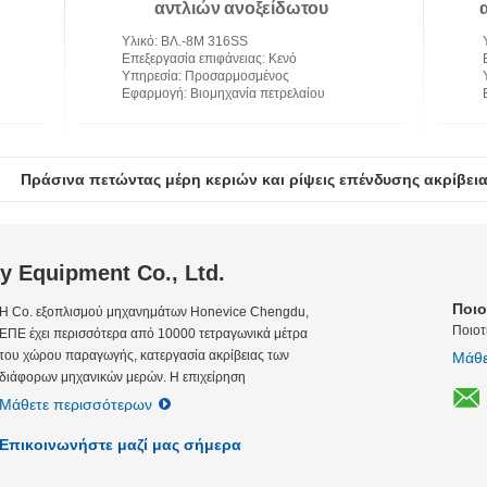
αντλιών ανοξείδωτου
στροφείων CF8M επένδυσης
Υλικό
: ΒΛ.-8M 316SS
ακρίβειας
Επεξεργασία επιφάνειας
: Κενό
Υπηρεσία
: Προσαρμοσμένος
Εφαρμογή
: Βιομηχανία πετρελαίου
Πράσινα πετώντας μέρη κεριών και ρίψεις επένδυσης ακρίβει
 Equipment Co., Ltd.
Ποιο
Η Co. εξοπλισμού μηχανημάτων Honevice Chengdu,
Ποιοτι
ΕΠΕ έχει περισσότερα από 10000 τετραγωνικά μέτρα
του χώρου παραγωγής, κατεργασία ακρίβειας των
Μάθε
διάφορων μηχανικών μερών. Η επιχείρηση
περιλαμβάνει την κατεργασία ρίψης ακρίβειας απώλειας
Μάθετε περισσότερων
κεριών, την κατε...
Επικοινωνήστε μαζί μας σήμερα