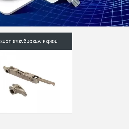
έρη μηχανών εφαρμοσμένης
μηχανικής
Μέρη βαλβίδων αντλιών