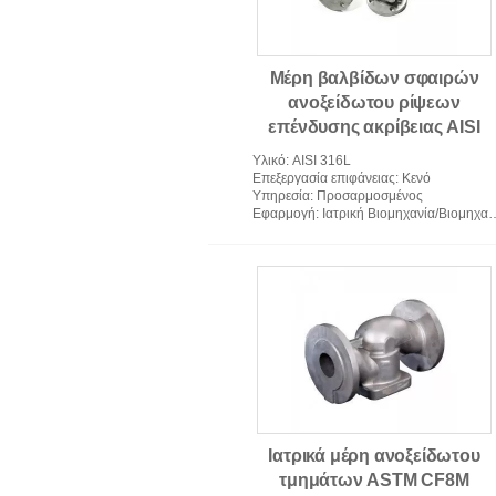
Μέρη βαλβίδων σφαιρών
ανοξείδωτου ρίψεων
επένδυσης ακρίβειας AISI
316L για τη βιομηχανία
Υλικό
: AISI 316L
τροφίμων
Επεξεργασία επιφάνειας
: Κενό
Υπηρεσία
: Προσαρμοσμένος
Εφαρμογή
: Ιατρική Βιομηχανία/Βιομηχανία Τροφίμων
Ιατρικά μέρη ανοξείδωτου
τμημάτων ASTM CF8M