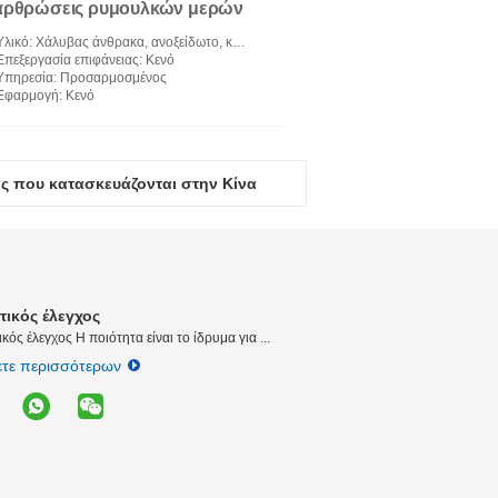
αρθρώσεις ρυμουλκών μερών
βαρέων καθηκόντων
Υλικό
: Χάλυβας άνθρακα, ανοξείδωτο, κράμα αργιλίου, ορείχαλκος, κ.λπ.
Rustproof
Επεξεργασία επιφάνειας
: Κενό
Υπηρεσία
: Προσαρμοσμένος
Εφαρμογή
: Κενό
ας που κατασκευάζονται στην Κίνα
τικός έλεγχος
κός έλεγχος Η ποιότητα είναι το ίδρυμα για ...
τε περισσότερων