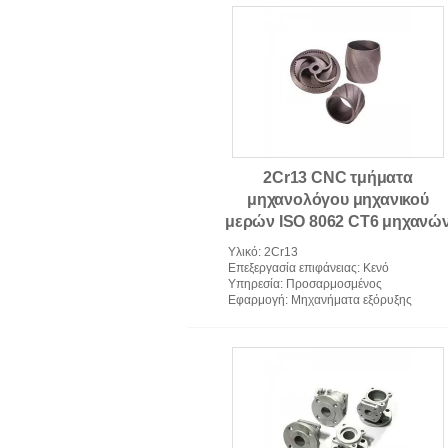
Ανταλλακτικά φρέζας CNC
2Cr13 CNC τμήματα
μηχανολόγου μηχανικού
μερών ISO 8062 CT6 μηχανώ
εφαρμοσμένης μηχανικής
Υλικό
: 2Cr13
Επεξεργασία επιφάνειας
: Κενό
Υπηρεσία
: Προσαρμοσμένος
Εφαρμογή
: Μηχανήματα εξόρυξης
Πετώντας μέρη επένδυσης