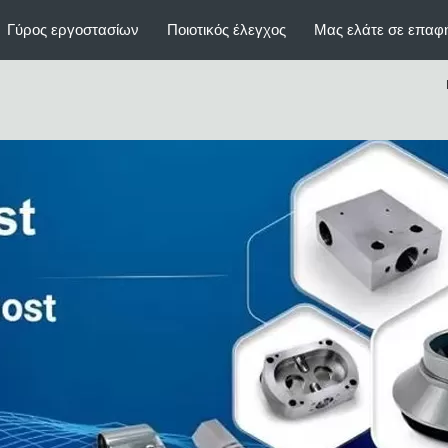
Γύρος εργοστασίων
Ποιοτικός έλεγχος
Μας ελάτε σε επαφ
Γυρισμένα CNC μέρη
CNC
Ρίψεις επένδυσης ακρίβειας
χύ