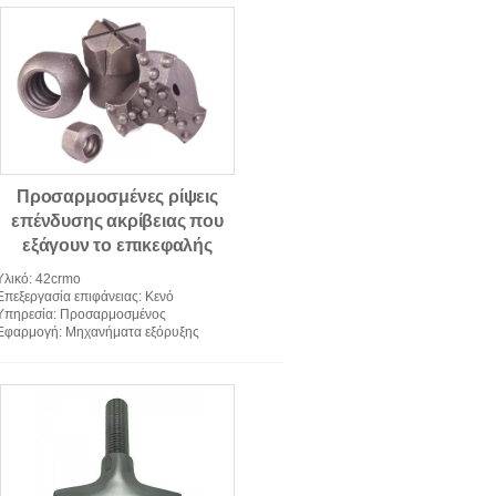
 γυρίζοντας μέρη άλεσης
Προσαρμοσμένες ρίψεις
επένδυσης ακρίβειας που
εξάγουν το επικεφαλής
κομμάτι 42CrMo τρυπανιών
Υλικό
: 42crmo
Επεξεργασία επιφάνειας
: Κενό
Υπηρεσία
: Προσαρμοσμένος
Εφαρμογή
: Μηχανήματα εξόρυξης
τευση επενδύσεων κεριού