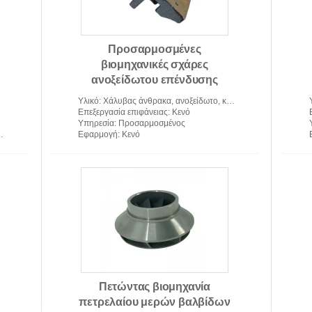
Προσαρμοσμένες
βιομηχανικές σχάρες
ανοξείδωτου επένδυσης
πετώντας χυτές μέρη
Υλικό
: Χάλυβας άνθρακα, ανοξείδωτο, κράμα αργιλίου, ορείχαλκος, κ.λπ.
Επεξεργασία επιφάνειας
: Κενό
Υπηρεσία
: Προσαρμοσμένος
Εφαρμογή
: Κενό
Πετώντας βιομηχανία
πετρελαίου μερών βαλβίδων