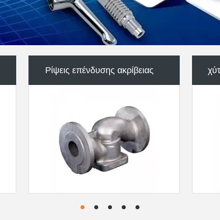
τα
Ανταλλακτικά εξοπλισμού
CNC μ
μεταλλείας
Πετώντας μέρη ακρίβειας