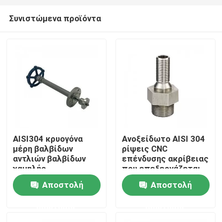
Συνιστώμενα προϊόντα
AISI304 κρυογόνα
Ανοξείδωτο AISI 304
μέρη βαλβίδων
ρίψεις CNC
Σπίτι
αντλιών βαλβίδων
επένδυσης ακρίβειας
χαμηλής
που επεξεργάζεται
θερμοκρασίας για
τα μέρη στη μηχανή
Αποστολή
Αποστολή
Προϊόντα
LNG
ερώτησης
ερώτησης
Περίπου εμείς